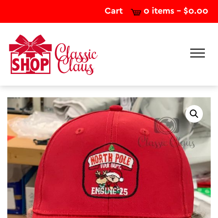
Cart
0 items -
$
0.00